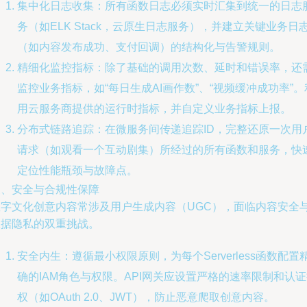
集中化日志收集：所有函数日志必须实时汇集到统一的日志
务（如ELK Stack，云原生日志服务），并建立关键业务日
（如内容发布成功、支付回调）的结构化与告警规则。
精细化监控指标：除了基础的调用次数、延时和错误率，还
监控业务指标，如“每日生成AI画作数”、“视频缓冲成功率”。
用云服务商提供的运行时指标，并自定义业务指标上报。
分布式链路追踪：在微服务间传递追踪ID，完整还原一次用
请求（如观看一个互动剧集）所经过的所有函数和服务，快
定位性能瓶颈与故障点。
三、安全与合规性保障
数字文化创意内容常涉及用户生成内容（UGC），面临内容安全
数据隐私的双重挑战。
安全内生：遵循最小权限原则，为每个Serverless函数配置
确的IAM角色与权限。API网关应设置严格的速率限制和认
权（如OAuth 2.0、JWT），防止恶意爬取创意内容。