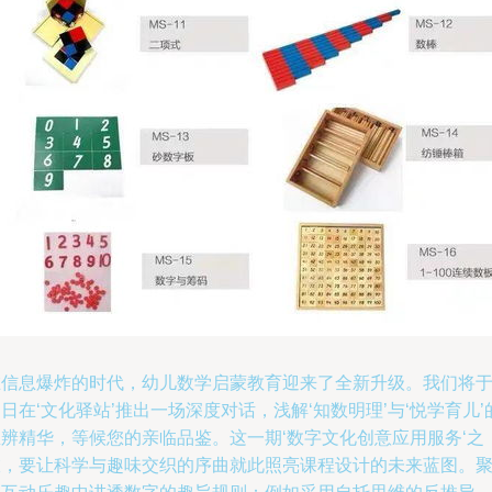
在信息爆炸的时代，幼儿数学启蒙教育迎来了全新升级。我们将
日在‘文化驿站’推出一场深度对话，浅解‘知数明理’与‘悦学育儿’
思辨精华，等候您的亲临品鉴。这一期‘数字文化创意应用服务‘之
旅，要让科学与趣味交织的序曲就此照亮课程设计的未来蓝图。